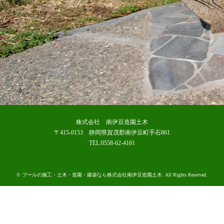
株式会社 南伊豆造園土木
〒415-0153 静岡県賀茂郡南伊豆町手石861
TEL:0558-62-4161
©
プールの施工・土木・造園・建築なら株式会社南伊豆造園土木
. All Rights Reserved.