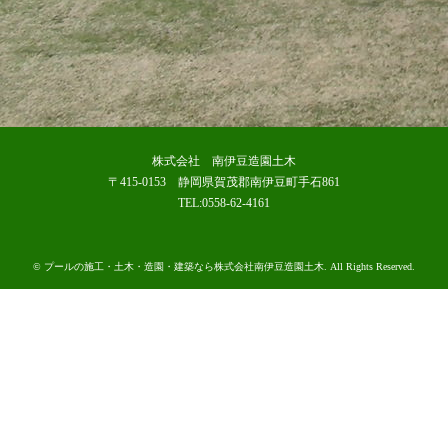
株式会社 南伊豆造園土木
〒415-0153 静岡県賀茂郡南伊豆町手石861
TEL:0558-62-4161
©
プールの施工・土木・造園・建築なら株式会社南伊豆造園土木
. All Rights Reserved.