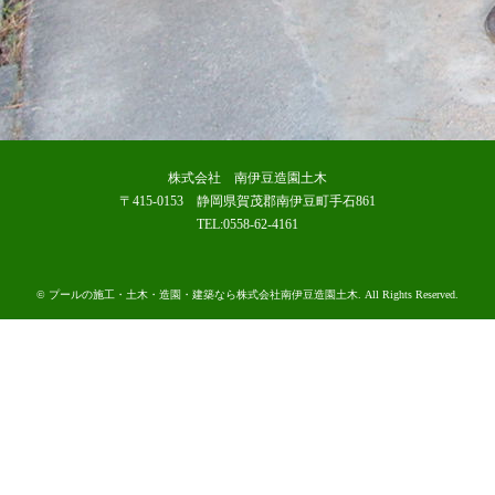
株式会社 南伊豆造園土木
〒415-0153 静岡県賀茂郡南伊豆町手石861
TEL:0558-62-4161
©
プールの施工・土木・造園・建築なら株式会社南伊豆造園土木
. All Rights Reserved.