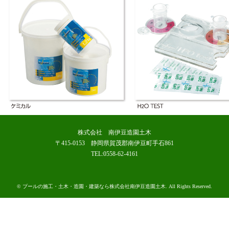
株式会社 南伊豆造園土木
〒415-0153 静岡県賀茂郡南伊豆町手石861
TEL:0558-62-4161
©
プールの施工・土木・造園・建築なら株式会社南伊豆造園土木
. All Rights Reserved.