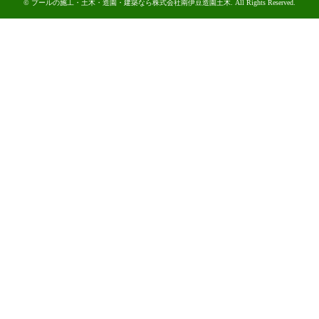
©
プールの施工・土木・造園・建築なら株式会社南伊豆造園土木
. All Rights Reserved.